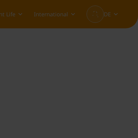
t Life
International
DE