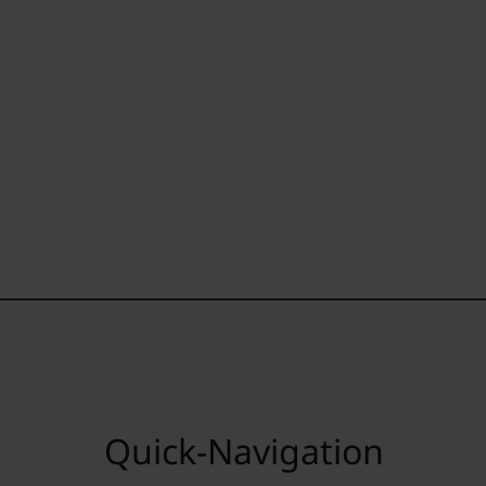
Quick-Navigation