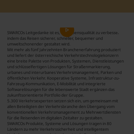
Student Support
Unterkünfte
Internationalization at Home
SWARCOs Leitgedanke ist es, die Lebensqualität zu verbessern,
Kurse auf Englisch
indem das Reisen sicherer, schneller, bequemer und
umweltschonender gestaltet wird.
Mit mehr als fünf Jahrzehnten Branchenerfahrung produziert
und liefert der österreichische Verkehrstechnologiekonzern
eine breite Palette von Produkten, Systemen, Dienstleistungen
und schlüsselfertigen Lösungen für Straßenmarkierung,
urbanes und interurbanes Verkehrsmanagement, Parken und
öffentlichen Verkehr. Kooperative Systeme, Infrastruktur-zu-
Fahrzeug-Kommunikation, E-Mobilität und integrierte
Softwarelösungen für die lebenswerte Stadt ergänzen das
zukunftsorientierte Portfolio der Gruppe.
5.300 Verkehrsexperten setzen sich ein, um gemeinsam mit
allen Beteiligten der Verkehrsbranche den Übergang vom
konventionellen Verkehrsmanagement zu Mehrwertdiensten
für die Reisenden im digitalen Zeitalter zu gestalten.
SWARCOs Produkte, Systeme und Lösungen tragen in 80
Ländern zu mehr Verkehrssicherheit und intelligentem