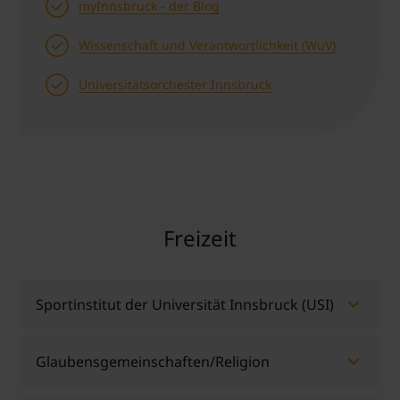
myInnsbruck - der Blog
Wissenschaft und Verantwortlichkeit (WuV)
Universitätsorchester Innsbruck
Freizeit
Sportinstitut der Universität Innsbruck (USI)
Eine enge Kooperation mit dem
Sportinstitut der
Glaubensgemeinschaften/Religion
Universität Innsbruck (USI)
erschließt MCI
Studierenden breit gefächerte Möglichkeiten auf