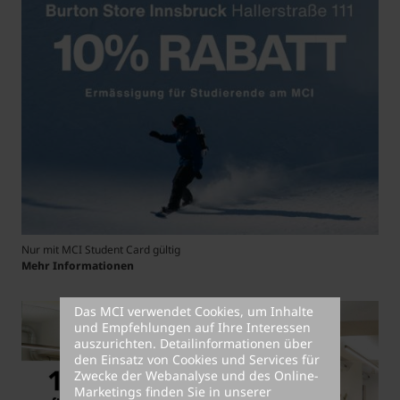
Nur mit MCI Student Card gültig
Mehr Informationen
Das MCI verwendet Cookies, um Inhalte
und Empfehlungen auf Ihre Interessen
auszurichten. Detailinformationen über
den Einsatz von Cookies und Services für
Zwecke der Webanalyse und des Online-
Marketings finden Sie in unserer