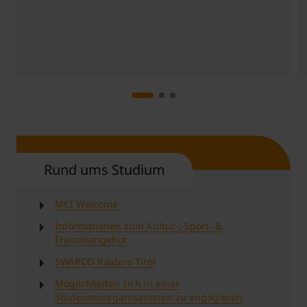
Student Support
Unterkünfte
Internationalization at Home
Kurse auf Englisch
Rund ums Studium
MCI Welcome
Informationen zum Kultur-, Sport- &
Freizeitangebot
SWARCO Raiders Tirol
Möglichkeiten sich in einer
Studentenorganisationen zu engagieren