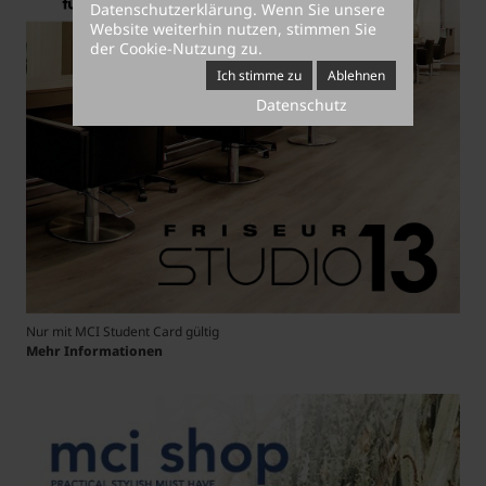
Datenschutzerklärung
. Wenn Sie unsere
Website weiterhin nutzen, stimmen Sie
der Cookie-Nutzung zu.
Ich stimme zu
Ablehnen
Datenschutz
Nur mit MCI Student Card gültig
Mehr Informationen