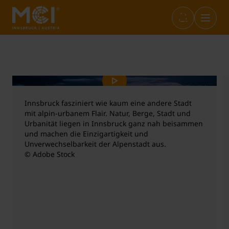
Infos & Academic Standards
Bibliothek
Marketplace
Internationals (full-degree)
Öffnungszeiten
Career Center
Student Life
Incoming Exchange
Innsbruck fasziniert wie kaum eine andere Stadt
mit alpin-urbanem Flair. Natur, Berge, Stadt und
Urbanität liegen in Innsbruck ganz nah beisammen
und machen die Einzigartigkeit und
Sponsion
Entrepreneurship & Start-ups
Studium+
Outgoing Studierende
Unverwechselbarkeit der Alpenstadt aus.
© Adobe Stock
IT-Services
Sustainability@MCI
Short Programs
Language Center
SWARCO Raiders Tirol
Erasmus Praktika