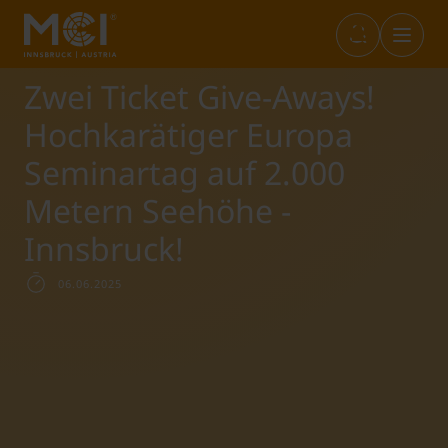
Zwei Ticket Give-Aways!
Infos & Academic Standards
Bibliothek
Marketplace
Internationals (full-degree)
Hochkarätiger Europa
Seminartag auf 2.000
Öffnungszeiten
Career Center
Student Life
Incoming Exchange
Metern Seehöhe -
Innsbruck!
Sponsion
Entrepreneurship & Start-ups
Studium+
Outgoing Studierende
06.06.2025
IT-Services
Sustainability@MCI
Short Programs
Language Center
SWARCO Raiders Tirol
Erasmus Praktika