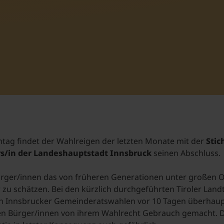
Student Support
Unterkünfte
Internationalization at Home
Kurse auf Englisch
g findet der Wahlreigen der letzten Monate mit der
Sti
rs/in der Landeshauptstadt Innsbruck
seinen Abschluss.
Bürger/innen das von früheren Generationen unter großen 
 zu schätzen. Bei den kürzlich durchgeführten Tiroler La
n Innsbrucker Gemeinderatswahlen vor 10 Tagen überhaupt
en Bürger/innen von ihrem Wahlrecht Gebrauch gemacht. D