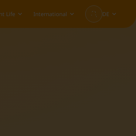
t Life
International
DE