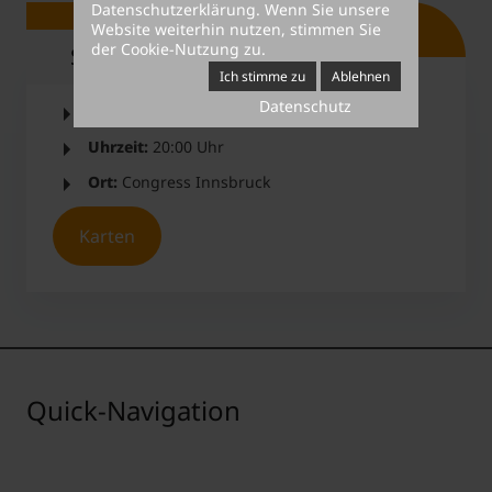
Datenschutzerklärung
. Wenn Sie unsere
Website weiterhin nutzen, stimmen Sie
der Cookie-Nutzung zu.
Short Facts
Ich stimme zu
Ablehnen
Datenschutz
Datum:
Samstag, 25. Jänner 2025
Uhrzeit:
20:00 Uhr
Ort:
Congress Innsbruck
Karten
Quick-Navigation