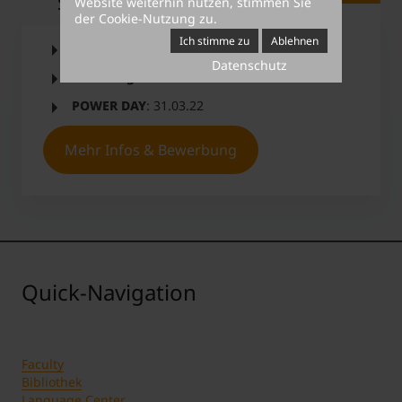
Short Facts
Website weiterhin nutzen, stimmen Sie
der Cookie-Nutzung zu.
Ich stimme zu
Ablehnen
Bewerbungsdeadline
: 28.02.22
Datenschutz
Einladung
: 09.03.2022
POWER DAY
: 31.03.22
Mehr Infos & Bewerbung
Quick-Navigation
Faculty
Bibliothek
Language Center