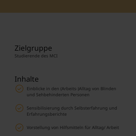
Student Support
Unterkünfte
Internationalization at Home
Kurse auf Englisch
Zielgruppe
Studierende des MCI
Inhalte
Einblicke in den (Arbeits-)Alltag von Blinden
und Sehbehinderten Personen
Sensibilisierung durch Selbsterfahrung und
Erfahrungsberichte
Vorstellung von Hilfsmitteln für Alltag/ Arbeit