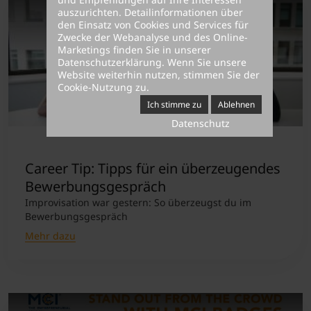
auszurichten. Detailinformationen über
den Einsatz von Cookies und Services für
Zwecke der Webanalyse und des Online-
Marketings finden Sie in unserer
Datenschutzerklärung
. Wenn Sie unsere
Website weiterhin nutzen, stimmen Sie der
Cookie-Nutzung zu.
Ich stimme zu
Ablehnen
Datenschutz
Career Tip: Tipps für ein überzeugendes
Bewerbungsgespräch
Improvisation war gestern: So überzeugst du im
Bewerbungsgespräch
Mehr dazu