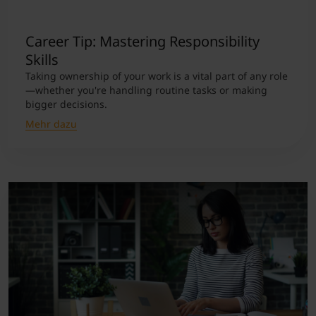
Student Support
Unterkünfte
Internationalization at Home
Career Tip: Mastering Responsibility
Skills
Taking ownership of your work is a vital part of any role
Kurse auf Englisch
—whether you're handling routine tasks or making
bigger decisions.
Mehr dazu