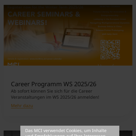
Career Programm WS 2025/26
Ab sofort können Sie sich für die Career
Veranstaltungen im WS 2025/26 anmelden!
Mehr dazu
Das MCI verwendet Cookies, um Inhalte
und Empfehlungen auf Ihre Interessen