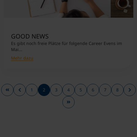
GOOD NEWS
Es gibt noch freie Plätze für folgende Career Evens im
Mai...
Mehr dazu
1
2
3
4
5
6
7
8