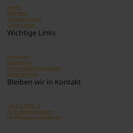
praktikum, besonders aufwändiges
Faculty
Forschungsprojekt bzw. wissenschaftliche
Bibliothek
Arbeit; max. 0,5 – 1 Seite)
Language Center
Career Center
Wichtige Links
Impressum
Datenschutz
Hinweisgeber:Innensystem
Barrierefreiheit
Bleiben wir in Kontakt
+43 512 2070 - 0
Per E-Mail kontaktieren
Per Whatsapp kontaktieren