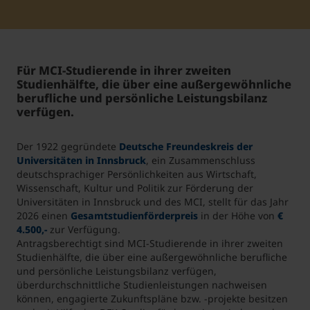
Student Support
Unterkünfte
Internationalization at Home
Für MCI-Studierende in ihrer zweiten
Kurse auf Englisch
Studienhälfte, die über eine außergewöhnliche
berufliche und persönliche Leistungsbilanz
verfügen.
Der 1922 gegründete
Deutsche Freundeskreis der
Universitäten in Innsbruck
, ein Zusammenschluss
deutschsprachiger Persönlichkeiten aus Wirtschaft,
Wissenschaft, Kultur und Politik zur Förderung der
Universitäten in Innsbruck und des MCI, stellt für das Jahr
2026 einen
Gesamtstudienförderpreis
in der Höhe von
€
4.500,-
zur Verfügung.
Antragsberechtigt sind MCI-Studierende in ihrer zweiten
Studienhälfte, die über eine außergewöhnliche berufliche
und persönliche Leistungsbilanz verfügen,
überdurchschnittliche Studienleistungen nachweisen
können, engagierte Zukunftspläne bzw. -projekte besitzen