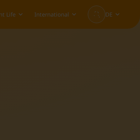
t Life
International
DE