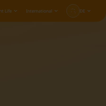
t Life
International
DE