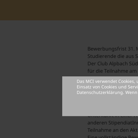
Bewerbungsfrist 31. 
Studierende die aus 
Der Club Alpbach Südt
für die Teilnahme am
Südtirol-Bezug. Das d
Das MCI verwendet Cookies, 
Diversity and Resilienc
Einsatz von Cookies und Serv
Datenschutzerklärung
. Wenn
Das Stipendium im We
Teilnahme an der Stip
Teilnahmegebühr für
Unterkunft in einer 
anderen StipendiatI
Teilnahme an den Akt
Eine vollständige Be