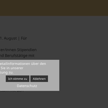
1. August | Für
zer/innen Stipendien
d Berufstätige mit
ität und Resilienz –
etailinformationen über den
Sie in unserer
zung zu.
Ich stimme zu
Ablehnen
Datenschutz
insam mit den