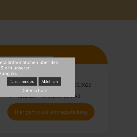
Short Facts
etailinformationen über den
Sie in unserer
zung zu.
Ich stimme zu
Ablehnen
Antragsfrist SS2026
: 15.05.2026
Datenschutz
Telefon
: +43 512 57 33 70-0
Hier geht's zur Antragsstellung