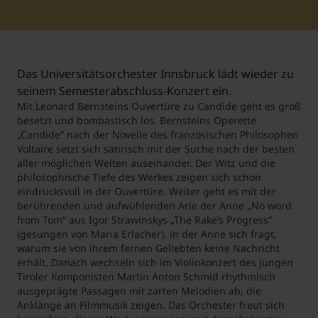
Student Support
Unterkünfte
Internationalization at Home
Das Universitätsorchester Innsbruck lädt wieder zu
Kurse auf Englisch
seinem Semesterabschluss-Konzert ein.
Mit Leonard Bernsteins Ouvertüre zu Candide geht es groß
besetzt und bombastisch los. Bernsteins Operette
„Candide“ nach der Novelle des französischen Philosophen
Voltaire setzt sich satirisch mit der Suche nach der besten
aller möglichen Welten auseinander. Der Witz und die
philosophische Tiefe des Werkes zeigen sich schon
eindrucksvoll in der Ouvertüre. Weiter geht es mit der
berührenden und aufwühlenden Arie der Anne „No word
from Tom“ aus Igor Strawinskys „The Rake’s Progress“
(gesungen von Maria Erlacher), in der Anne sich fragt,
warum sie von ihrem fernen Geliebten keine Nachricht
erhält. Danach wechseln sich im Violinkonzert des jungen
Tiroler Komponisten Martin Anton Schmid rhythmisch
ausgeprägte Passagen mit zarten Melodien ab, die
Anklänge an Filmmusik zeigen. Das Orchester freut sich