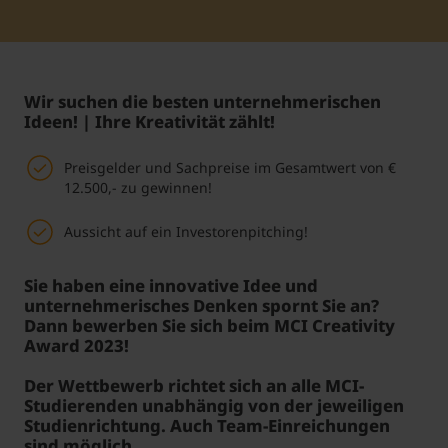
Student Support
Unterkünfte
Internationalization at Home
Wir suchen die besten unternehmerischen
Kurse auf Englisch
Ideen! | Ihre Kreativität zählt!
Preisgelder und Sachpreise im Gesamtwert von €
12.500,- zu gewinnen!
Aussicht auf ein Investorenpitching!
Sie haben eine innovative Idee und
unternehmerisches Denken spornt Sie an?
Dann bewerben Sie sich beim MCI Creativity
Award 2023!
Der Wettbewerb richtet sich an alle MCI-
Studierenden unabhängig von der jeweiligen
Studienrichtung. Auch Team-Einreichungen
sind möglich.