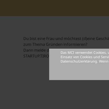
Du bist eine Frau und möchtest (d)eine Geschä
zum Thema Gründen informieren?
Dann melde dich zum kostenlosen Infoevent
Das MCI verwendet Cookies, 
STARTUP.TIROL an.
Einsatz von Cookies und Serv
Datenschutzerklärung
. Wenn