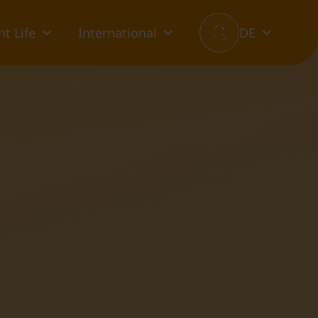
t Life
International
DE