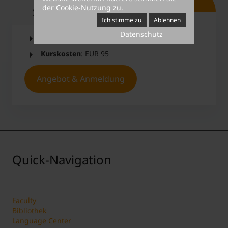
der Cookie-Nutzung zu.
Short Facts
Ich stimme zu
Ablehnen
Datenschutz
Anmeldefrist
: 05.03.2023
Kurskosten
: EUR 95
Angebot & Anmeldung
Quick-Navigation
Faculty
Bibliothek
Language Center