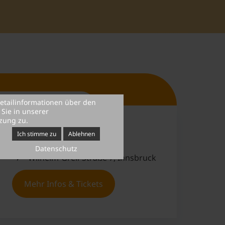
Short Facts
etailinformationen über den
Sie in unserer
zung zu.
Ich stimme zu
Ablehnen
16. & 17.10.2019
Datenschutz
Wilhelm-Greil-Straße 7, Innsbruck
Mehr Infos & Tickets