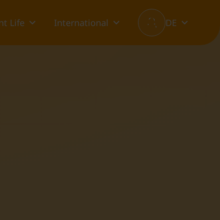
t Life
International
DE