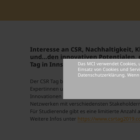
Interesse an CSR, Nachhaltigkeit, 
und…den innovativen Potentialen, d
Tag in Innsbruck genau das richtige 
Das MCI verwendet Cookies, 
Einsatz von Cookies und Serv
Datenschutzerklärung
. Wenn
Der CSR Tag bietet Teilnehmer/innen die Mögli
Expertinnen und Experten zu hören, die zeig
Innovationen nutzen können. Interaktive Ses
Netzwerken mit verschiedensten Stakeholdern a
Für Studierende gibt es eine limitierte Anzahl 
Weitere Infos unter
https://www.csrtag2019.c