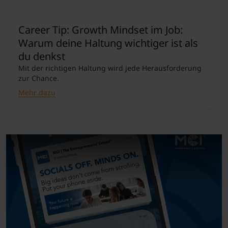
Student Support
Unterkünfte
Internationalization at Home
Career Tip: Growth Mindset im Job:
Warum deine Haltung wichtiger ist als
du denkst
Kurse auf Englisch
Mit der richtigen Haltung wird jede Herausforderung
zur Chance.
Mehr dazu