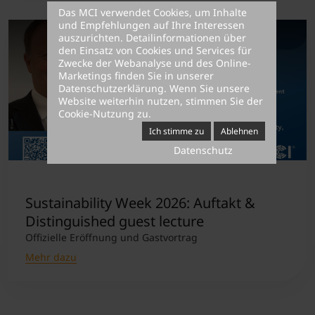
Das MCI verwendet Cookies, um Inhalte
und Empfehlungen auf Ihre Interessen
auszurichten. Detailinformationen über
den Einsatz von Cookies und Services für
Zwecke der Webanalyse und des Online-
Marketings finden Sie in unserer
Datenschutzerklärung
. Wenn Sie unsere
Website weiterhin nutzen, stimmen Sie der
Cookie-Nutzung zu.
Ich stimme zu
Ablehnen
Datenschutz
Sustainability Week 2026: Auftakt &
Distinguished guest lecture
Offizielle Eröffnung und Gastvortrag
Mehr dazu