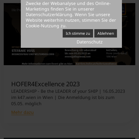
Zwecke der Webanalyse und des Online-
Marketings finden Sie in unserer
Datenschutzerklärung
. Wenn Sie unsere
Website weiterhin nutzen, stimmen Sie der
Cookie-Nutzung zu.
Ich stimme zu
Ablehnen
Datenschutz
HOFER4Excellence 2023
LEADERSHIP - Be the LEADER of your SHIP | 16.05.2023
im k47.wien in Wien | Die Anmeldung ist bis zum
05.05. möglich
Mehr dazu