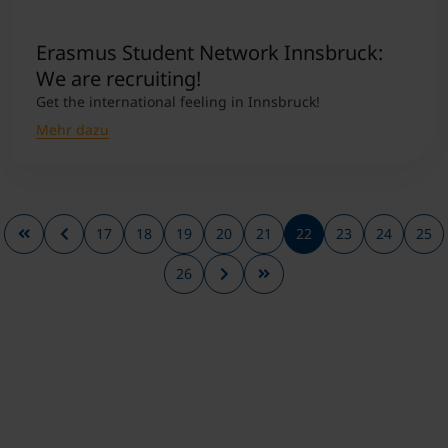
Erasmus Student Network Innsbruck:
We are recruiting!
Get the international feeling in Innsbruck!
Mehr dazu
17
18
19
20
21
22
23
24
25
26