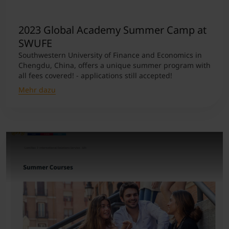
Student Support
Unterkünfte
Internationalization at Home
2023 Global Academy Summer Camp at
SWUFE
Southwestern University of Finance and Economics in
Kurse auf Englisch
Chengdu, China, offers a unique summer program with
all fees covered! - applications still accepted!
Mehr dazu