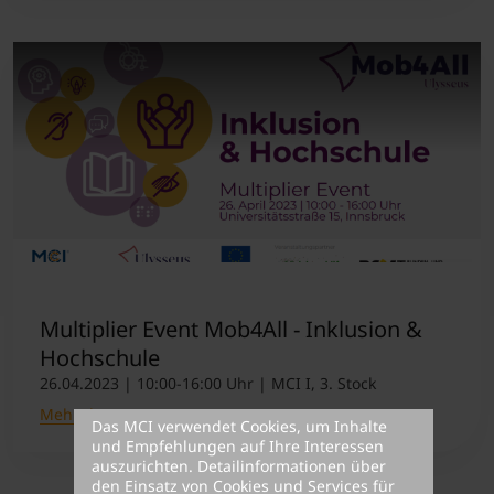
Multiplier Event Mob4All - Inklusion &
Hochschule
26.04.2023 | 10:00-16:00 Uhr | MCI I, 3. Stock
Mehr dazu
Das MCI verwendet Cookies, um Inhalte
und Empfehlungen auf Ihre Interessen
auszurichten. Detailinformationen über
den Einsatz von Cookies und Services für