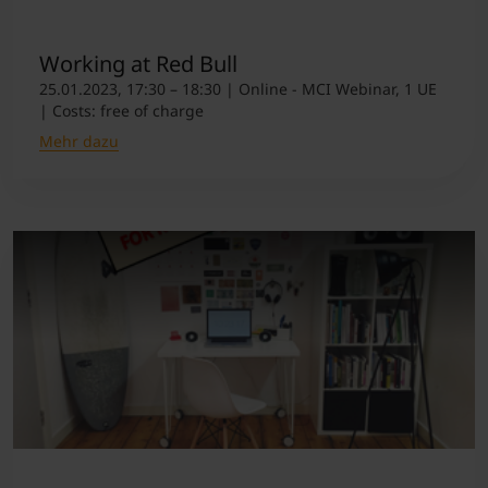
Student Support
Unterkünfte
Internationalization at Home
Working at Red Bull
25.01.2023, 17:30 – 18:30 | Online - MCI Webinar, 1 UE
| Costs: free of charge
Kurse auf Englisch
Mehr dazu