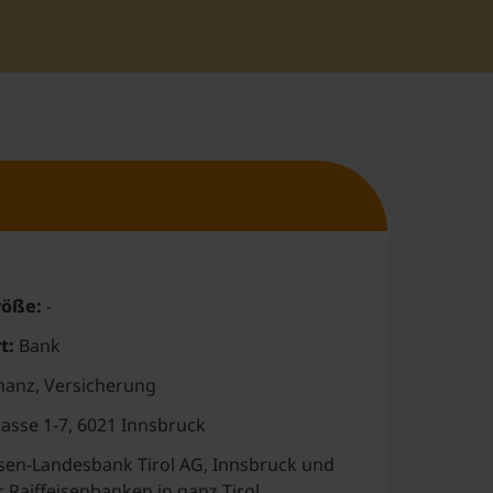
öße:
-
t:
Bank
nanz, Versicherung
sse 1-7, 6021 Innsbruck
isen-Landesbank Tirol AG, Innsbruck und
 Raiffeisenbanken in ganz Tirol