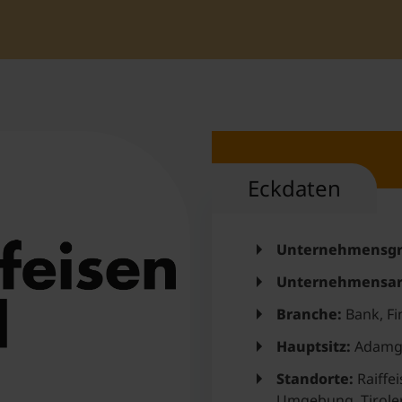
Student Support
Unterkünfte
Internationalization at Home
Kurse auf Englisch
Eckdaten
Unternehmensgr
Unternehmensar
Branche:
Bank, Fi
Hauptsitz:
Adamga
Standorte:
Raiffe
Umgebung, Tiroler