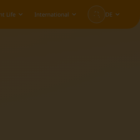
t Life
International
DE