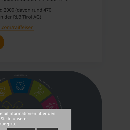
d 2000 (davon rund 470
in der RLB Tirol AG)
n.com/raiffeisen
etailinformationen über den
Sie in unserer
zung zu.