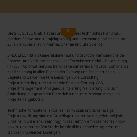
Student Support
Unterkünfte
Internationalization at Home
Die SPIEGLTEC GmbH ist ein unabhängiges technisches Planungsbüro
Kurse auf Englisch
mit dem Schwerpunkt Projektplanung und -umsetzung und ist seit über
25 Jahren Spezialist in Pharma, Chemie und Life Science.
SPIEGLTEC tritt als Generalplaner auf und deckt die Kernbereiche der
Prozess- und Verfahrenstechnik, der Technischen Gebäudeausrüstung
(HKLSE), Automatisierung, Behördenengineering und Legal Compliance
mit Begleitung in allen Phasen der Planung und Realisierung ab.
Begleitend werden weitere Leistungen wie Consulting,
Projektcontrolling, unterstützende Betriebsführung, CAD,
Projektmanagement, Anlagenqualifizierung, Validierung, u.a. zur
Abdeckung der gesamten Dienstleistungskette in anspruchsvollen
Projekten angeboten.
Technische Kompetenz, aktuelles Fachwissen und zuverlässige
Projektabwicklung sind die Grundlage unserer Arbeit. Jeder und jede
Einzelne in unserem Team trägt mit seinem/ihrem spezifisches Know-
how zu unserer großen Stärke bei: flexibles, schnelles Agieren, mit
technisch fundierten Lösungen.