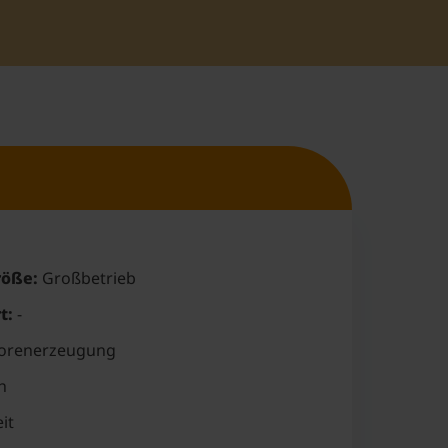
öße:
Großbetrieb
t:
-
orenerzeugung
h
it