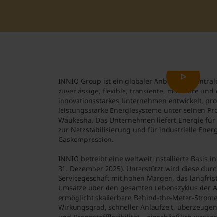
INNIO Group ist ein globaler Anbieter dezentral
zuverlässige, flexible, transiente, modulare und e
innovationsstarkes Unternehmen entwickelt, pr
leistungsstarke Energiesysteme unter seinen P
Waukesha. Das Unternehmen liefert Energie für
zur Netzstabilisierung und für industrielle Ene
Gaskompression.
INNIO betreibt eine weltweit installierte Basis i
31. Dezember 2025). Unterstützt wird diese durch
Servicegeschäft mit hohen Margen, das langfris
Umsätze über den gesamten Lebenszyklus der A
ermöglicht skalierbare Behind-the-Meter-Stro
Wirkungsgrad, schneller Anlaufzeit, überzeuge
und Brennstoffflexibilität – einschließlich wasse