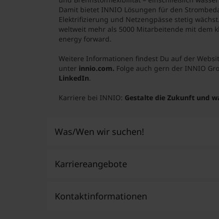
Damit bietet INNIO Lösungen für den Strombedar
Elektrifizierung und Netzengpässe stetig wächst
weltweit mehr als 5000 Mitarbeitende mit dem 
energy forward.
Weitere Informationen findest Du auf der Webs
unter
innio.com
.
Folge auch gern der INNIO Gr
LinkedIn
.
Karriere bei INNIO:
Gestalte die Zukunft und w
Was/Wen wir suchen!
Karriereangebote
Du hast Spaß an Technik, sehnst dich na
internationalen Umfeld hier in Tirol und 
berufliche Zukunft in der du an nachhal
Kontaktinformationen
kannst? Dann bist du bei uns richtig! INN
Nicht ausschließlich, denn wir suchen au