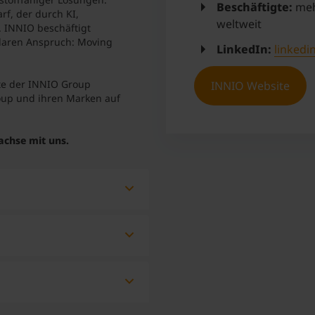
Beschäftigte:
mehr
f, der durch KI,
weltweit
. INNIO beschäftigt
klaren Anspruch: Moving
LinkedIn:
linkedi
ite der INNIO Group
INNIO Website
oup und ihren Marken auf
achse mit uns.
ch einem
hast Lust auf eine
tigen Themen arbeiten
IO = für Ingenieure?
ch motivierte