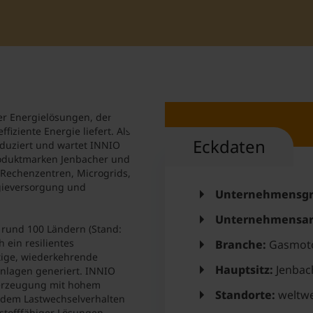
Student Support
Unterkünfte
Internationalization at Home
Kurse auf Englisch
er Energielösungen, der
ffiziente Energie liefert. Als
Eckdaten
oduziert und wartet INNIO
roduktmarken Jenbacher und
 Rechenzentren, Microgrids,
rgieversorgung und
Unternehmensgr
Unternehmensar
n rund 100 Ländern (Stand:
 ein resilientes
Branche:
Gasmot
tige, wiederkehrende
Hauptsitz:
Jenbac
nlagen generiert. INNIO
merzeugung mit hohem
Standorte:
weltwe
ndem Lastwechselverhalten
rstofffähiger Lösungen.