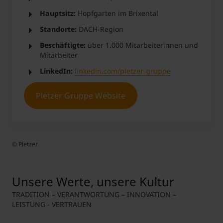
Einstiegsjobs
x
Hauptsitz:
Du bist offen für neue Herausforderungen.
Hopfgarten im Brixental
Standorte:
DACH-Region
Egal, ob du gerade deinen Berufseinstieg planst
MCI Career
Pletzer Gruppe-
oder bereits Erfahrung gesammelt hast - wir
Beschäftigte:
über 1.000 Mitarbeiterinnen und
Portal
*
Jobportal
suchen ständig nach motivierten Persönlichkeiten,
Mitarbeiter
die etwas bewegen wollen.
*mit Jobangeboten von Pletzer Gruppe
Die PLETZER Gruppe ist stolzer Partner des dualen
LinkedIn:
linkedin.com/pletzer-gruppe
Studiums „Smart Building Technologies“:
Duales
Studium in Tirol: Arbeiten & Studieren | PLETZER
Pletzer Gruppe Website
Gruppe (pletzer-gruppe.at)
Entdecke unsere aktuellen Jobangebote:
www.pletzer-gruppe.at/jobs
© Pletzer
© Pl
Unsere Werte, unsere Kultur
TRADITION – VERANTWORTUNG – INNOVATION –
LEISTUNG - VERTRAUEN