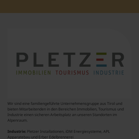
Student Support
Unterkünfte
Internationalization at Home
Kurse auf Englisch
Wir sind eine familiengeführte Unternehmensgruppe aus Tirol und
bieten Mitarbeitenden in den Bereichen Immobilien, Tourismus und
Industrie einen sicheren Arbeitsplatz an unseren Standorten im
Alpenraum.
Industrie:
Pletzer Installationen, iDM Energiesysteme, APL
Apparatebau und Erber Edelbrennerei