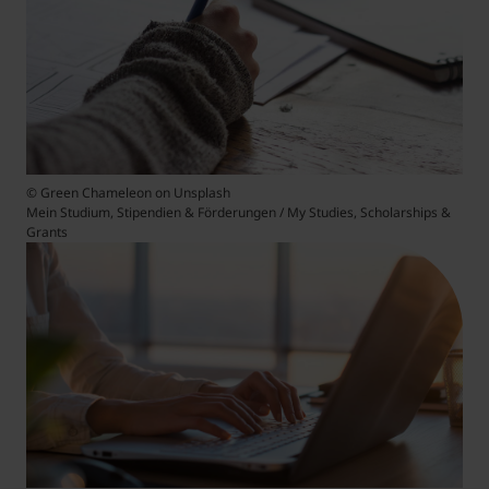
Student Support
Unterkünfte
Internationalization at Home
Kurse auf Englisch
© Green Chameleon on Unsplash
Mein Studium, Stipendien & Förderungen / My Studies, Scholarships &
Grants