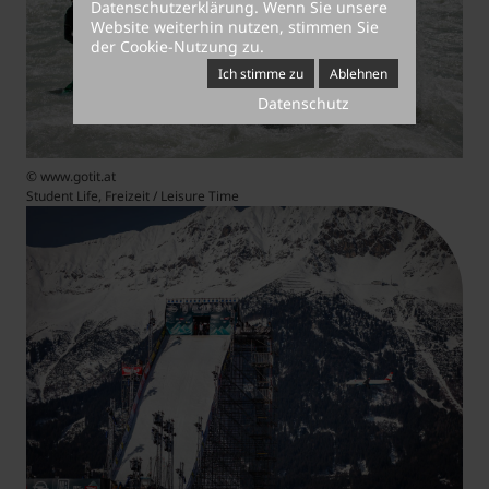
Datenschutzerklärung
. Wenn Sie unsere
Website weiterhin nutzen, stimmen Sie
der Cookie-Nutzung zu.
Ich stimme zu
Ablehnen
Datenschutz
© www.gotit.at
Student Life, Freizeit / Leisure Time