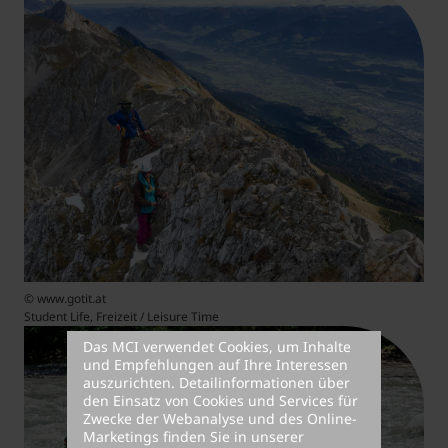
© www.gotit.at
Student Life, Freizeit / Leisure Time
Das MCI verwendet Cookies, um Inhalte
und Empfehlungen auf Ihre Interessen
auszurichten. Detailinformationen über
den Einsatz von Cookies und Services für
Zwecke der Webanalyse und des Online-
Marketings finden Sie in unserer