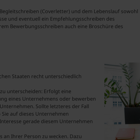
 Begleitschreiben (Coverletter) und dem Lebenslauf sowohl
sse und eventuell ein Empfehlungsschreiben des
Student Support
Unterkünfte
Internationalization at Home
 Ihrem Bewerbungsschreiben auch eine Broschüre des
Kurse auf Englisch
schen Staaten recht unterschiedlich
zu unterscheiden: Erfolgt eine
bung eines Unternehmens oder bewerben
 Unternehmen. Sollte letzteres der Fall
so Sie auf dieses Unternehmen
 Interesse gerade diesem Unternehmen
ns an Ihrer Person zu wecken. Dazu