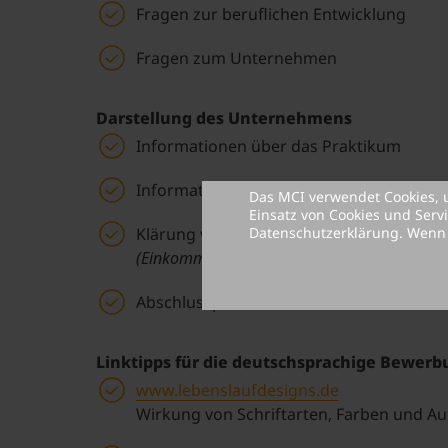
Fragen zur beruflichen Entwicklung
Fragen zum Unternehmen
Darstellung des Unternehmens
Informationen über das Praktikum
Informationen über das Unternehmen
Das MCI verwendet Cookies, 
Einsatz von Cookies und Serv
Datenschutzerklärung
. Wenn
Klärung vertraglicher Fragen
(Einkommen, Sozialleistungen, Weiterbildung.
Abschlussphase, evtl. neue Terminverei
Linktipps für die deutschsprachige Bewer
www.lebenslaufdesigns.de
Wirkung von Schriftarten, Farben und Au