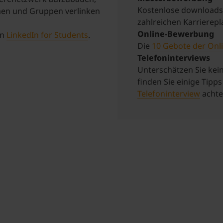
Kostenlose downloads
men und Gruppen verlinken
zahlreichen Karrierepl
Online-Bewerbung
on
LinkedIn for Students
.
Die
10 Gebote der On
Telefoninterviews
Unterschätzen Sie kein
finden Sie einige Tipp
Telefoninterview
achten