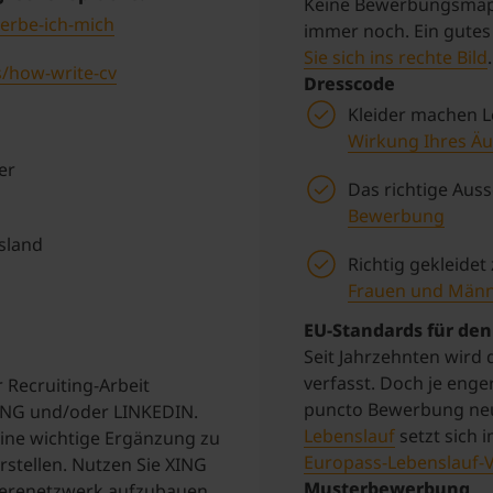
Keine Bewerbungsmapp
erbe-ich-mich
immer noch. Ein gutes
Sie sich ins rechte Bild
.
s/how-write-cv
Dresscode
Kleider machen Le
Wirkung Ihres Ä
er
Das richtige Auss
Bewerbung
sland
Richtig gekleide
Frauen und Män
EU-Standards für den
Seit Jahrzehnten wird
verfasst. Doch je eng
 Recruiting-Arbeit
puncto Bewerbung neu
XING und/oder LINKEDIN.
Lebenslauf
setzt sich 
eine wichtige Ergänzung zu
Europass-Lebenslauf-
rstellen. Nutzen Sie XING
Musterbewerbung
ierenetzwerk aufzubauen,