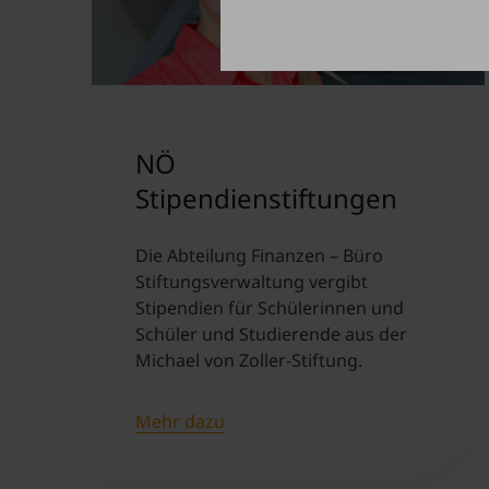
NÖ
Stipendienstiftungen
Die Abteilung Finanzen – Büro
Stiftungsverwaltung vergibt
Stipendien für Schülerinnen und
Schüler und Studierende aus der
Michael von Zoller-Stiftung.
Mehr dazu