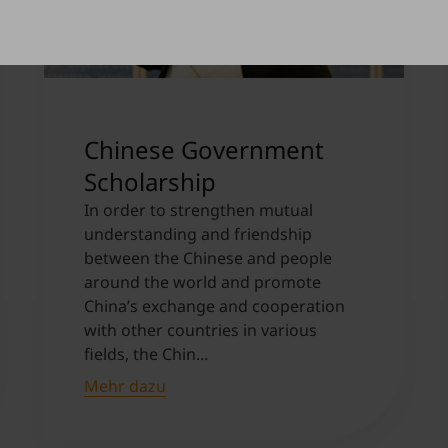
Chinese Government
Scholarship
In order to strengthen mutual
understanding and friendship
between the Chinese and people
around the world and promote
China’s exchange and cooperation
with other countries in various
fields, the Chin...
Mehr dazu