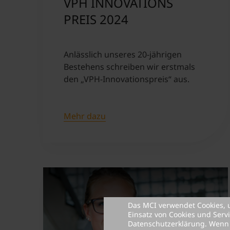
VPH INNOVATIONS
PREIS 2024
Anlässlich unseres 20-jährigen
Bestehens schreiben wir erstmals
den „VPH-Innovationspreis“ aus.
Mehr dazu
Das MCI verwendet Cookies, 
Einsatz von Cookies und Serv
Datenschutzerklärung
. Wenn