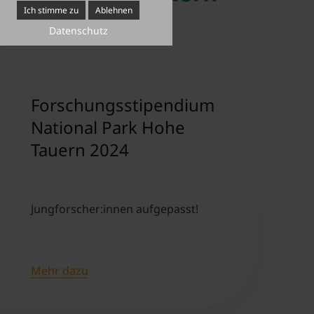
Ich stimme zu
Ablehnen
Datenschutz
Forschungsstipendium
National Park Hohe
Tauern 2024
Jungforscher:innen aufgepasst!
Mehr dazu