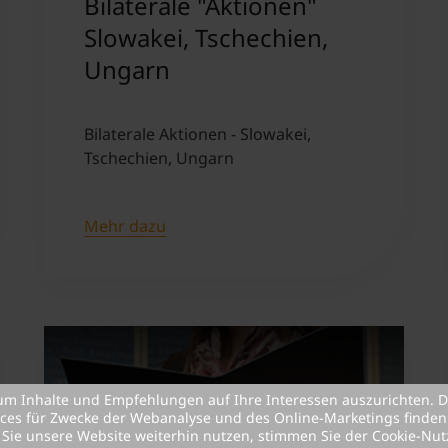
Bilaterale "Aktionen"
Slowakei, Tschechien,
Ungarn
Bilaterale Aktionen - Slowakei,
Tschechien, Ungarn
Mehr dazu
um Inhalte und Empfehlungen auf Ihre Interessen auszurichten. D
ices für Zwecke der Webanalyse und des Online-Marketings finden 
 Sie unsere Website weiterhin nutzen, stimmen Sie der Cookie-Nut