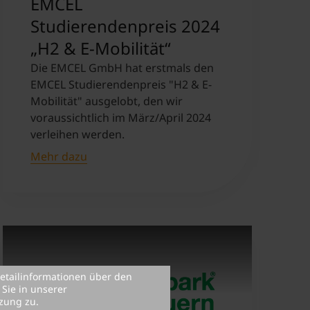
EMCEL
Studierendenpreis 2024
„H2 & E-Mobilität“
Die EMCEL GmbH hat erstmals den
EMCEL Studierendenpreis "H2 & E-
Mobilität" ausgelobt, den wir
voraussichtlich im März/April 2024
verleihen werden.
Mehr dazu
etailinformationen über den
Sie in unserer
zung zu.