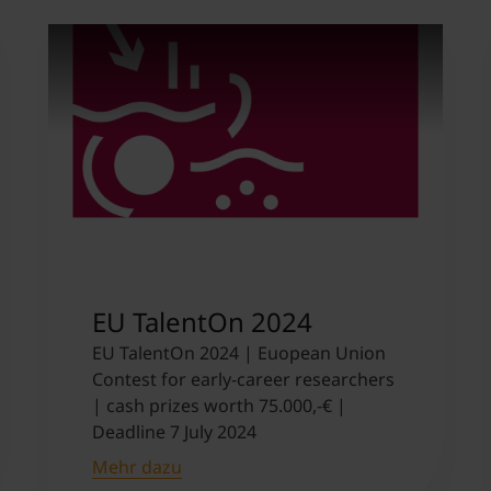
Student Support
Unterkünfte
Internationalization at Home
Kurse auf Englisch
EU TalentOn 2024
EU TalentOn 2024 | Euopean Union
Contest for early-career researchers
| cash prizes worth 75.000,-€ |
Deadline 7 July 2024
Mehr dazu