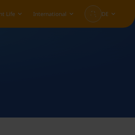
t Life
International
DE