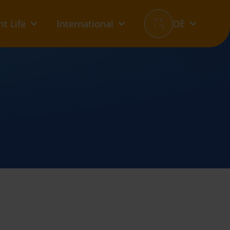
t Life
International
DE