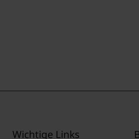
Wichtige Links
B