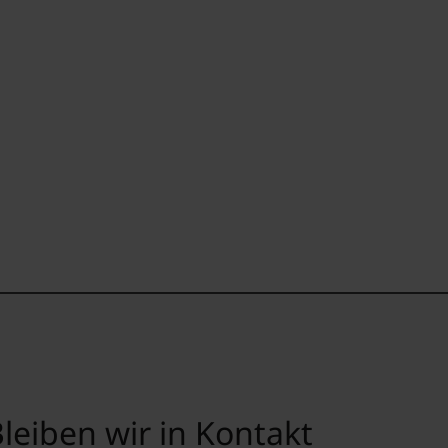
leiben wir in Kontakt