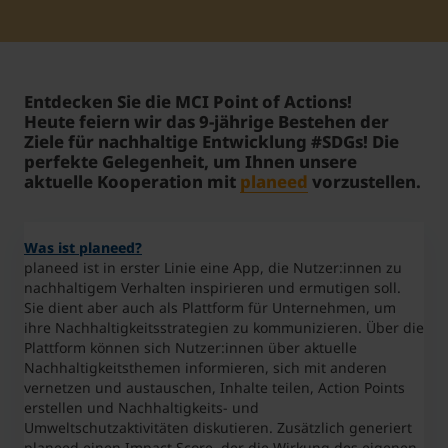
Student Support
Unterkünfte
Internationalization at Home
Entdecken Sie die MCI Point of Actions!
Kurse auf Englisch
Heute feiern wir das 9-jährige Bestehen der
Ziele für nachhaltige Entwicklung #SDGs! Die
perfekte Gelegenheit, um Ihnen unsere
aktuelle Kooperation mit
planeed
vorzustellen.
Was ist planeed?
planeed ist in erster Linie eine App, die Nutzer:innen zu
nachhaltigem Verhalten inspirieren und ermutigen soll.
Sie dient aber auch als Plattform für Unternehmen, um
ihre Nachhaltigkeitsstrategien zu kommunizieren. Über die
Plattform können sich Nutzer:innen über aktuelle
Nachhaltigkeitsthemen informieren, sich mit anderen
vernetzen und austauschen, Inhalte teilen, Action Points
erstellen und Nachhaltigkeits- und
Umweltschutzaktivitäten diskutieren. Zusätzlich generiert
planeed einen Impact Score, der die Wirkung des eigenen