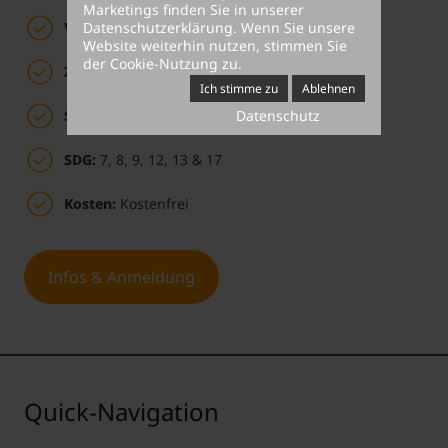
Marketings finden Sie in unserer
Datenschutzerklärung
. Wenn Sie unsere
Vortragender:
Michael Losch
Website weiterhin nutzen, stimmen Sie
der Cookie-Nutzung zu.
Zielgruppe:
Alle sind willkommen
Ich stimme zu
Ablehnen
Datenschutz
Sprache:
Englisch
SDG:
7, 8, 9, 12, 13 & 17
Kosten:
Kostenfrei
Infos & Anmeldung
Quick-Navigation