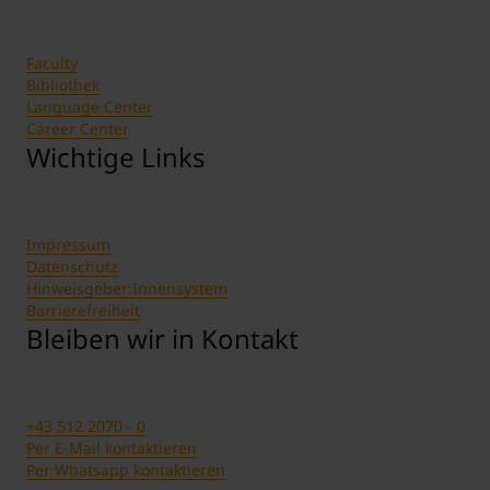
Prüfungsangst-Minderer am Prüfungstag
Faculty
Mehr Infos
Bibliothek
Language Center
Gelassen und sicher in die mündliche Prüfung
Career Center
Wichtige Links
Impressum
Datenschutz
Hinweisgeber:Innensystem
Barrierefreiheit
Bleiben wir in Kontakt
+43 512 2070 - 0
Per E-Mail kontaktieren
Per Whatsapp kontaktieren