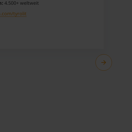
n:
4.500+ weltweit
n.com/tyrolit
© Tyrolit