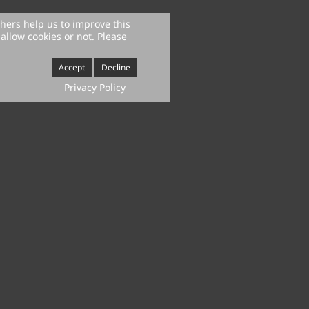
thers help us to improve this
allow cookies or not. Please
Accept
Decline
Privacy Policy