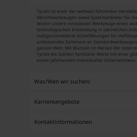
Tyrolit ist einer der weltweit führenden Herstell
Abrichtwerkzeugen sowie Systemanbieter für die
leisten unsere innovativen Werkzeuge einen wich
technologischen Entwicklung in zahlreichen Indus
maßgeschneiderte Schleiflösungen für vielfält
umfassendes Sortiment an Standardwerkzeugen
ganzen Welt. Mit Wurzeln im Herzen der österre
Tyrolit die Stärken familiärer Werte mit einer gl
einem Jahrhundert individueller Unternehmens-
Was/Wen wir suchen!
Karriereangebote
Wir erwarten viel und sind bereit, viel zu i
fördern wir bei allen Mitarbeiterinnen un
Bereichen einen selbstständigen und verlä
Kontaktinformationen
Gemeinsam verfolgen wir unsere Unter
leben dabei soziale Verantwortung und 