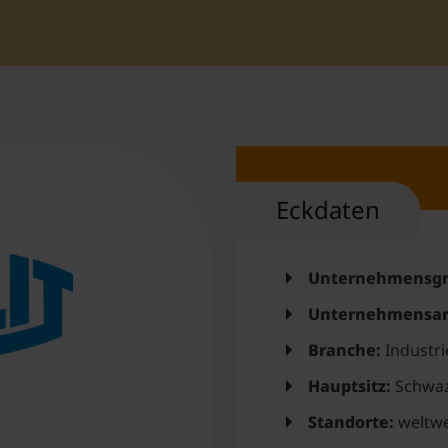
Student Support
Accommodation
Internationalization @ Home
Courses in English
Eckdaten
Staff Week 2026
Unternehmensgr
Unternehmensar
Branche:
Industrie
Hauptsitz:
Schwa
Standorte:
weltwe