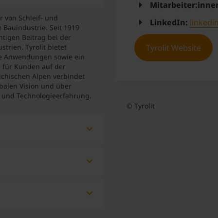
Mitarbeiter:inne
er von Schleif- und
LinkedIn:
linkedi
 Bauindustrie. Seit 1919
tigen Beitrag bei der
Tyrolit Website
trien. Tyrolit bietet
ige Anwendungen sowie ein
 für Kunden auf der
ichischen Alpen verbindet
obalen Vision und über
 und Technologieerfahrung.
© Tyrolit
nvestieren. Bei Tyrolit
d Mitarbeitern allen
sslichen Arbeitsstil.
nehmensziele und
nachhaltiges Denken.