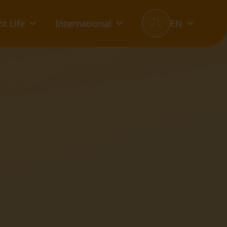
t Life
International
EN