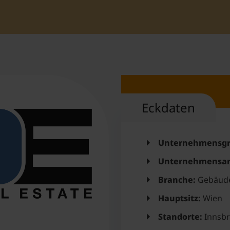
Student Support
Accommodation
Internationalization @ Home
Courses in English
Eckdaten
Staff Week 2026
Unternehmensgr
Unternehmensar
Branche:
Gebäud
Hauptsitz:
Wien
Standorte:
Innsbr