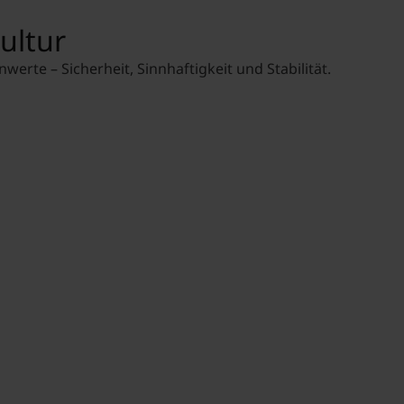
Praktika
Prokurist, Standortlei
ultur
Ing.-Etzel-Straße 9, A
Sommerjobs
+43 512 551700
erte – Sicherheit, Sinnhaftigkeit und Stabilität.
m.delmarco@boe.co.a
Werkvertragstäti
Abschlussarbeit
Einstiegsjobs
MCI Career Porta
*mit Jobangebote