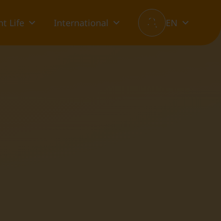
t Life
International
EN