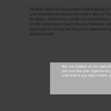
Die BOE Gebäudemanagement GmbH wurde vor ü
und verwaltet Immobilien mit rund 1 Mio. m² Nut
die BOE in Österreich und den Nachbarländern 
27.000 Stellplätzen. Durch die verschiedenen Tä
Unternehmen bieten wir Ihnen ein abwechslun
Arbeitsumfeld.
We use cookies on our website
site and the user experience 
note that if you reject them, y