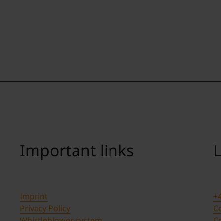
Important links
L
Imprint
+4
Privacy Policy
Co
Whistleblower system
C