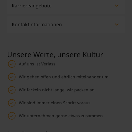
Karriereangebote
Praktika & Werkstudenten
Bachelor- und Masterarbeiten
Kontaktinformationen
Ja
Nein
Absolventen und Nachwuchskräfte
Simone Feurstein
Praktika
x
Fachkräfte im technischen, kaufmännischen
Personal / Personalmarketing & -Digitalisierung
und IT-Bereich
Unsere Werte, unsere Kultur
Kesselstraße 42, A-6960 Wolfurt
Sommerjobs
x
+43 5574 67061481
Auf uns ist Verlass
S.Feurstein@meusburger.com
Werkvertragstätigkeiten
x
Wir gehen offen und ehrlich miteinander um
Abschlussarbeiten
x
Einstiegsjobs
x
Wir fackeln nicht lange, wir packen an
Wir sind immer einen Schritt voraus
MCI Career Portal
*
Meusburger-Jobportal
Wir unternehmen gerne etwas zusammen
*mit Jobangeboten von Meusburger