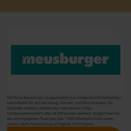
Student Support
Accommodation
Internationalization @ Home
Courses in English
Staff Week 2026
Die Firma Meusburger ist spezialisiert auf standardisierte Stahlplatten
und Zubehör für den Werkzeug-, Formen- und Maschinenbau. Als
führender Anbieter beliefert das international tätige
Familienunternehmen über 24.000 Kunden weltweit. Möglich machen
das ein engagiertes Team aus über 1.600 MitarbeiterInnen sowie
unsere starke Fokussierung auf digitale Technologien.