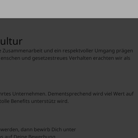
Lena Marent
Praktika
HR Generalist
ultur
Allmendstraße 81, A-6
Sommerjobs
+43 5574 6021521
iche Zusammenarbeit und ein respektvoller Umgang prägen
lena.marent@alpla.co
Werkvertragstäti
 Menschen und gesetzestreues Verhalten erachten wir als
Abschlussarbeit
Einstiegsjobs
führtes Unternehmen. Dementsprechend wird viel Wert auf
MCI Career Porta
olle Benefits unterstütz wird.
*mit Jobangebote
 werden, dann bewirb Dich unter
uns auf Deine Bewerbung.