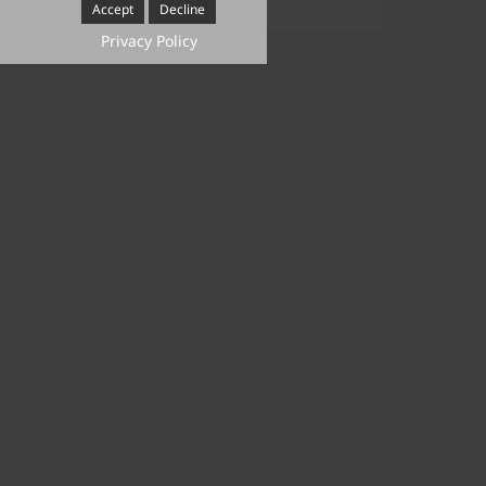
Accept
Decline
Privacy Policy
Ja
Nein
x
971 Hard
x
m
gkeiten
x
en
x
x
l
*
ALPLA-Jobportal
n von ALPLA