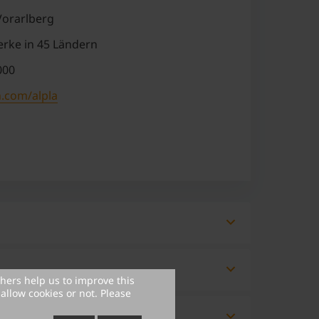
Vorarlberg
rke in 45 Ländern
000
n.com/alpla
eich, Wirtschaftssektor und Umwelt &
thers help us to improve this
allow cookies or not. Please
atikanten und Abschlussarbeiten