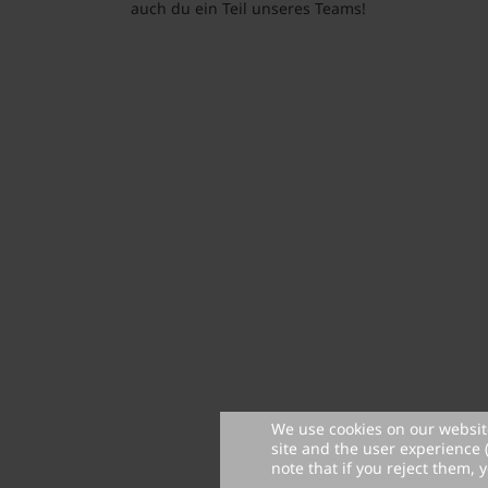
auch du ein Teil unseres Teams!
We use cookies on our website
site and the user experience 
note that if you reject them, y