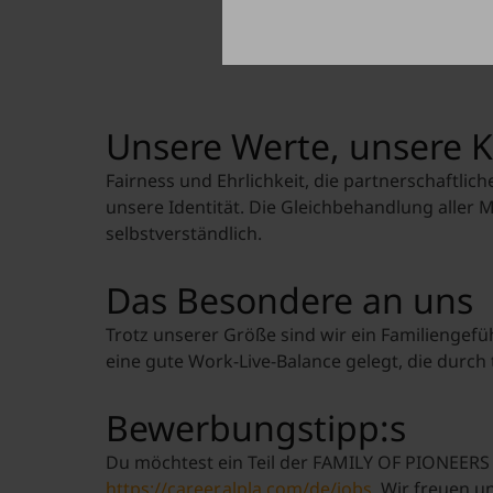
Unsere Werte, unsere K
Fairness und Ehrlichkeit, die partnerschaftl
unsere Identität. Die Gleichbehandlung aller
selbstverständlich.
Das Besondere an uns
Trotz unserer Größe sind wir ein Familienge
eine gute Work-Live-Balance gelegt, die durch t
Bewerbungstipp:s
Du möchtest ein Teil der FAMILY OF PIONEERS
https://career.alpla.com/de/jobs
. Wir freuen 