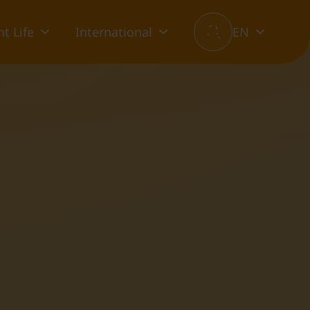
t Life
International
EN