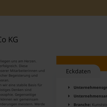
Student Support
Accommodation
Internationalization @ Home
Courses in English
Co KG
Staff Week 2026
 liegen uns am Herzen.
erfolgreich. Diese
Eckdaten
unserer Mitarbeiterinnen und
dlicher Begeisterung und
voran.
wir eine stabile Basis für
Unternehmensgr
istiges Denken sind
osophie. Gegenseitige
Unternehmensar
So können wir gemeinsam
orderungen meistern. Werde
Branche:
Kunststo