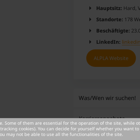
Hauptsitz:
Hard, 
Standorte:
178 We
Beschäftigte:
23.
LinkedIn:
linkedi
ALPLA Website
Was/Wen wir suchen!
Karriereangebote
Absolventen im IT Ber
. Some of them are essential for the operation of the site, while o
(tracking cookies). You can decide for yourself whether you want to 
Verfahrenstechnik; Pr
ou may not be able to use all the functionalities of the site.
Kontaktinformationen