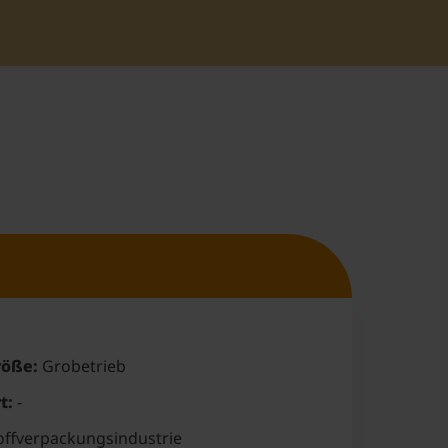
öße:
Grobetrieb
t:
-
ffverpackungsindustrie