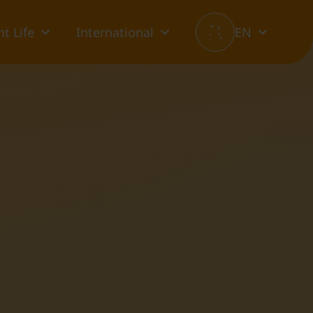
t Life
International
EN