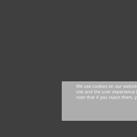
We use cookies on our website
site and the user experience 
note that if you reject them, y