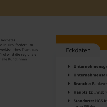
Student Support
Accommodation
Internationalization @ Home
Courses in English
e höchstes
in Tirol fördert. Im
Eckdaten
verlässliches Team, das
Staff Week 2026
irol wird die regionale
r alle Kund:innen
Unternehmensgr
Unternehmensar
Branche:
Bankwe
Hauptsitz:
Innsbr
Standorte:
HGS In
ihren Filialen