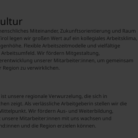
Edith Pedevilla-Schlö
Praktika
Personalmanagement 
ultur
Meinhardstraße 1, 602
Sommerjobs
+43 5056 68955
 menschliches Miteinander, Zukunftsorientierung und Raum
edith.pedevilla-schloe
Werkvertragstäti
Tirol legen wir großen Wert auf ein kollegiales Arbeitsklima,
nhöhe. Flexible Arbeitszeitmodelle und vielfältige
Abschlussarbeit
Arbeitsumfeld. Wir fördern Mitgestaltung,
Einstiegsjobs
erentwicklung unserer Mitarbeiter:innen, um gemeinsam
r Region zu verwirklichen.
MCI Career Porta
*mit Jobangeboten
ist unsere regionale Verwurzelung, die sich in
hen zeigt. Als verlässliche Arbeitgeberin stellen wir die
Mittelpunkt. Wir fördern Aus- und Weiterbildung,
t unsere Mitarbeiter:innen mit uns wachsen und
d:innen und die Region erzielen können.