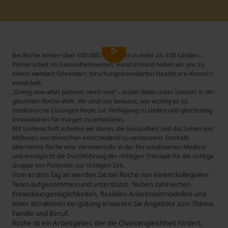
Student Support
Accommodation
Internationalization @ Home
Bei Roche leisten über 100.000 Menschen in mehr als 100 Ländern
Courses in English
Pionierarbeit im Gesundheitswesen. Hand in Hand haben wir uns zu
einem weltweit führenden, forschungsorientierten Healthcare-Konzern
entwickelt.
„Doing now what patients need next“ – lautet dabei unser Leitsatz in der
Staff Week 2026
gesamten Roche-Welt. Wir sind uns bewusst, wie wichtig es ist,
medizinische Lösungen heute zur Verfügung zu stellen und gleichzeitig
Innovationen für morgen zu entwickeln.
Mit Leidenschaft arbeiten wir daran, die Gesundheit und das Leben von
Millionen von Menschen entscheidend zu verbessern. Deshalb
übernimmt Roche eine Vorreiterrolle in der Personalisierten Medizin
und ermöglicht die Durchführung der richtigen Therapie für die richtige
Gruppe von Patienten zur richtigen Zeit.
Vom ersten Tag an werden Sie bei Roche von einem kollegialen
Team aufgenommen und unterstützt. Neben zahlreichen
Entwicklungsmöglichkeiten, flexiblen Arbeitszeitmodellen und
einer attraktiven Vergütung erwarten Sie Angebote zum Thema
Familie und Beruf.
Roche ist ein Arbeitgeber, der die Chancengleichheit fördert.