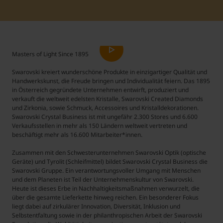
Student Support
Accommodation
Internationalization @ Home
Masters of Light Since 1895
Courses in English
Swarovski kreiert wunderschöne Produkte in einzigartiger Qualität und
Handwerkskunst, die Freude bringen und Individualität feiern. Das 1895
in Österreich gegründete Unternehmen entwirft, produziert und
Staff Week 2026
verkauft die weltweit edelsten Kristalle, Swarovski Created Diamonds
und Zirkonia, sowie Schmuck, Accessoires und Kristalldekorationen.
Swarovski Crystal Business ist mit ungefähr 2.300 Stores und 6.600
Verkaufsstellen in mehr als 150 Ländern weltweit vertreten und
beschäftigt mehr als 16.600 Mitarbeiter*innen.
Zusammen mit den Schwesterunternehmen Swarovski Optik (optische
Geräte) und Tyrolit (Schleifmittel) bildet Swarovski Crystal Business die
Swarovski Gruppe. Ein verantwortungsvoller Umgang mit Menschen
und dem Planeten ist Teil der Unternehmenskultur von Swarovski.
Heute ist dieses Erbe in Nachhaltigkeitsmaßnahmen verwurzelt, die
über die gesamte Lieferkette hinweg reichen. Ein besonderer Fokus
liegt dabei auf zirkulärer Innovation, Diversität, Inklusion und
Selbstentfaltung sowie in der philanthropischen Arbeit der Swarovski