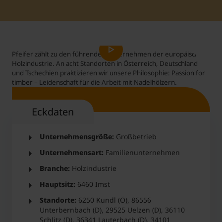
Student Support
Accommodation
Internationalization @ Home
Pfeifer zählt zu den führenden Unternehmen der europäischen
Courses in English
Holzindustrie. An acht Standorten in Österreich, Deutschland
und Tschechien praktizieren wir unsere Philosophie: Passion for
timber – Leidenschaft für die Arbeit mit Nadelhölzern.
Staff Week 2026
Eckdaten
Unternehmensgröße:
Großbetrieb
Unternehmensart:
Familienunternehmen
Branche:
Holzindustrie
Hauptsitz:
6460 Imst
Standorte:
6250 Kundl (Ö), 86556
Unterbernbach (D), 29525 Uelzen (D), 36110
Schlitz (D), 36341 Lauterbach (D), 34101