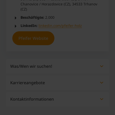
Chanovice / Horazdovice (CZ), 34533 Trhanov
(CZ)
Beschäftigte:
2.000
LinkedIn:
linkedin.com/pfeifer-holz
Pfeifer Website
Was/Wen wir suchen!
Anforderungen hängen stark von der zu
Karriereangebote
besetzenden Stelle ab
Generell: kommunikativ, offen, motiviert, Fähigkeit
zum logischen und verknüpften Denken, Hands-on-
Kontaktinformationen
Mentalität, bereit Verantwortung zu übernehmen
Ja
Nein
Markus Meßner