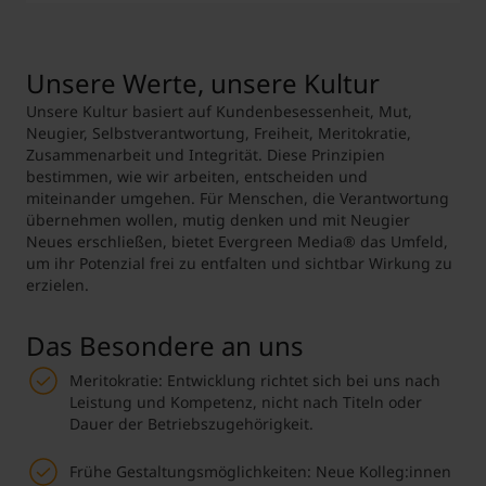
Digitalstrategen und Visionären, arbeitet Hand in
Hand, um Marken im digitalen Zeitalter sichtbarer
Christina Kniewasser, MA
Praktika
x
zu machen und Unternehmen dabei zu helfen,
Head of HR
ihren Online-Umsatz zu skalieren. Wir kombinieren
Unsere Werte, unsere Kultur
Mumseumstraße 1, 6020 Innsbruck
Sommerjobs
x
Expertise mit einem tiefen Verständnis für die
christina.kniewasser@evergreen.media
Unsere Kultur basiert auf Kundenbesessenheit, Mut,
individuellen Bedürfnisse unserer Klient*innen und
Werkvertragstätigkeiten
x
Neugier, Selbstverantwortung, Freiheit, Meritokratie,
streben dabei stets nach Innovation. Werde Teil
Zusammenarbeit und Integrität. Diese Prinzipien
unserer Mission, die digitale Landschaft zu prägen
Abschlussarbeiten
x
bestimmen, wie wir arbeiten, entscheiden und
und gemeinsam die digitalen Marken der Zukunft
miteinander umgehen. Für Menschen, die Verantwortung
zu bauen!
Einstiegsjobs
x
übernehmen wollen, mutig denken und mit Neugier
Neues erschließen, bietet Evergreen Media® das Umfeld,
um ihr Potenzial frei zu entfalten und sichtbar Wirkung zu
MCI Career Portal
*
Evergreen-Jobportal
erzielen.
*mit Jobangeboten von Evergreen Media
Das Besondere an uns
Meritokratie: Entwicklung richtet sich bei uns nach
Leistung und Kompetenz, nicht nach Titeln oder
Dauer der Betriebszugehörigkeit.
Frühe Gestaltungsmöglichkeiten: Neue Kolleg:innen