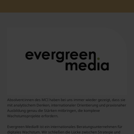
Student Support
Accommodation
Internationalization @ Home
Courses in English
Staff Week 2026
Absolvent:innen des MCI haben bei uns immer wieder gezeigt, dass sie
mit analytischem Denken, internationaler Orientierung und praxisnaher
Ausbildung genau die Stärken mitbringen, die komplexe
Wachstumsprojekte erfordern.
Evergreen Media® ist ein internationales Beratungsunternehmen für
digitales Wachstum. Wir schließen die Lücke zwischen Strategie und