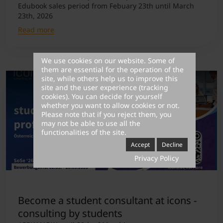
Edubook sales period from Febuary 23th until March
23th, 2026
Read more
We use cookies on our website. Some of
them are essential for the operation of the
site, while others help us to improve this
site and the user experience (tracking
cookies). You can decide for yourself
whether you want to allow cookies or not.
Please note that if you reject them, you
may not be able to use all the
functionalities of the site.
Accept
Decline
Privacy Policy
Become a student consultant at icons -
consulting by students