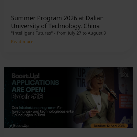
Student Support
Accommodation
Internationalization @ Home
Summer Program 2026 at Dalian
University of Technology, China
"Intelligent Futures" - from July 27 to August 9
Courses in English
Read more
Staff Week 2026